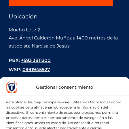
Ubicación
Mucho Lote 2
Ave. Ángel Calderón Muñoz a 1400 metros de la
autopista Narcisa de Jesús
PBX:
+593 3811200
WSP:
0991945927
EMAIL:
info@teclemas.edu.ec
Gestionar consentimiento
Para ofrecer las mejores experiencias, utilizamos tecnologías como
las cookies para almacenar y/o acceder a la información del
dispositivo. El consentimiento de estas tecnologías nos permitirá
PREGUNTA AHORA
procesar datos como el comportamiento de navegación o las
identificaciones únicas en este sitio. No consentir o retirar el
consentimiento, puede afectar negativamente a ciertas